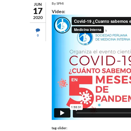
By
SPMI
JUN
17
Video:
2020
0
tag-slider: