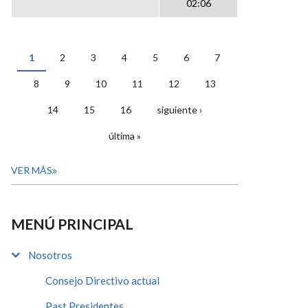
02:06
1
2
3
4
5
6
7
PÁGINAS
8
9
10
11
12
13
14
15
16
siguiente ›
última »
VER MÁS
MENÚ PRINCIPAL
Nosotros
Consejo Directivo actual
Past Presidentes