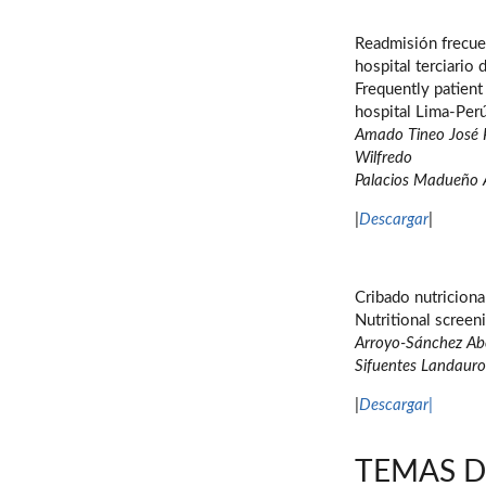
Readmisión frecuen
hospital terciario
Frequently patient
hospital Lima-Per
Amado Tineo José 
Wilfredo
Palacios Madueño
|
Descargar
|
Cribado nutricional
Nutritional screen
Arroyo-Sánchez Abe
Sifuentes Landauro 
|
Descargar|
TEMAS D