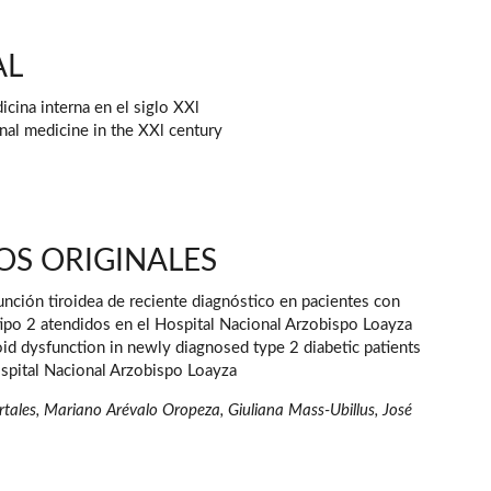
AL
icina interna en el siglo XXl
rnal medicine in the XXl century
OS ORIGINALES
unción tiroidea de reciente diagnóstico en pacientes con
tipo 2 atendidos en el Hospital Nacional Arzobispo Loayza
id dysfunction in newly diagnosed type 2 diabetic patients
ospital Nacional Arzobispo Loayza
tales, Mariano Arévalo Oropeza, Giuliana Mass-Ubillus, José