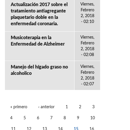
Actualización 2017 sobre el
Viernes,
Febrero
tratamiento antiagregante
2, 2018
plaquetario doble en la
- 02:10
enfermedad coronaria.
Musicoterapia en la
Viernes,
Febrero
Enfermedad de Alzheimer
2, 2018
- 02:08
Manejo del hígado graso no
Viernes,
Febrero
alcoholico
2, 2018
- 02:07
« primero
‹ anterior
1
2
3
PÁGINAS
4
5
6
7
8
9
10
11
12
13
14
15
16