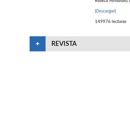
Rebeca Fernández R
|
Descargar
|
149976 lecturas
REVISTA