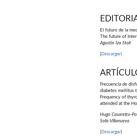
EDITORI
El futuro de la med
The future of Inte
Agustín Iza Stoll
|
Descargar
|
ARTÍCUL
Frecuencia de disf
diabetes mellitus 
Frequency of thyro
attended at the H
Hugo Casaretto-Por
Solís-Villanueva
|
Descargar
|