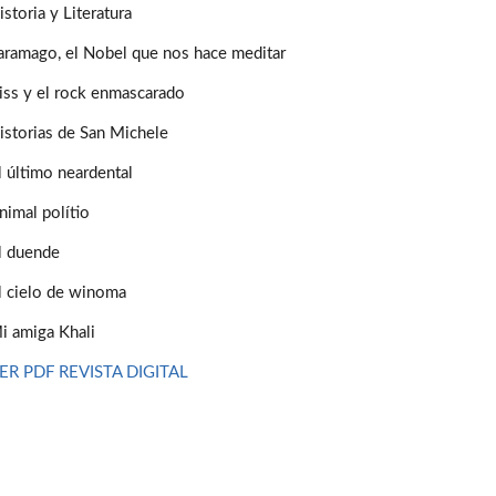
istoria y Literatura
aramago, el Nobel que nos hace meditar
iss y el rock enmascarado
istorias de San Michele
l último neardental
nimal polítio
l duende
l cielo de winoma
i amiga Khali
ER PDF REVISTA DIGITAL