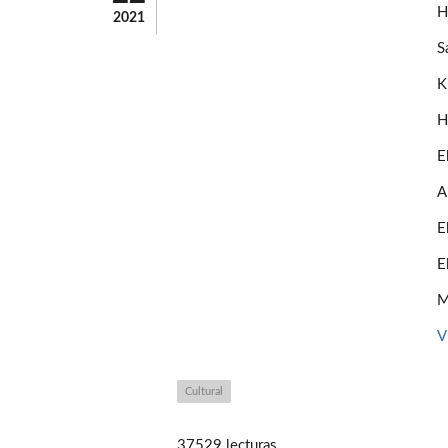
H
2021
S
K
H
E
A
E
E
M
V
Cultural
37529 lecturas