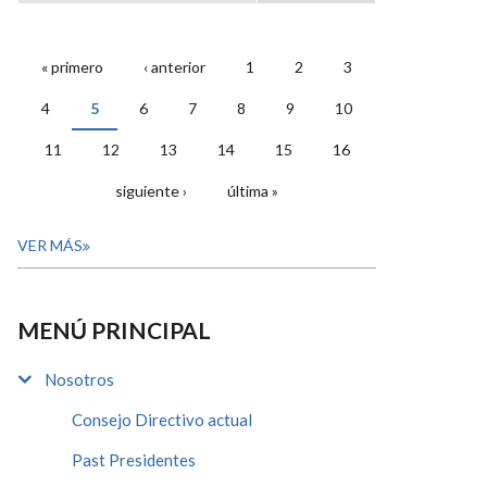
« primero
‹ anterior
1
2
3
PÁGINAS
4
5
6
7
8
9
10
11
12
13
14
15
16
siguiente ›
última »
VER MÁS
MENÚ PRINCIPAL
Nosotros
Consejo Directivo actual
Past Presidentes