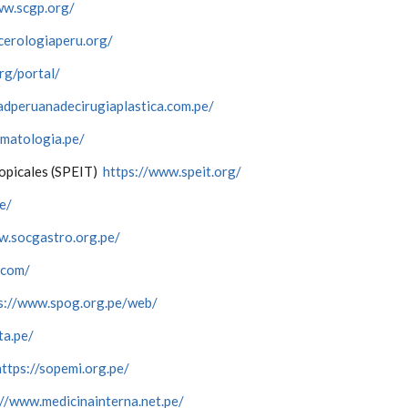
ww.scgp.org/
cerologiaperu.org/
rg/portal/
dadperuanadecirugiaplastica.com.pe/
matologia.pe/
ropicales (SPEIT)
https://www.speit.org/
pe/
w.socgastro.org.pe/
.com/
s://www.spog.org.pe/web/
ta.pe/
https://sopemi.org.pe/
://www.medicinainterna.net.pe/