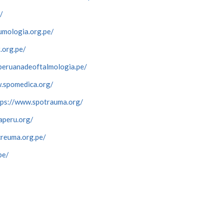
/
umologia.org.pe/
.org.pe/
dperuanadeoftalmologia.pe/
.spomedica.org/
tps://www.spotrauma.org/
aperu.org/
creuma.org.pe/
pe/