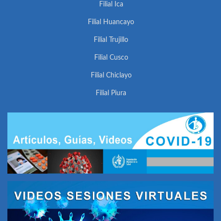
Filial Ica
Filial Huancayo
Filial Trujillo
Filial Cusco
Filial Chiclayo
Filial Piura