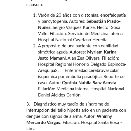
clausura:
Varón de 20 años con distonías, encefalopatía
y pancytopenia. Autores:
Sebastián Prado-
Núñez
, Sergio Vásquez Kunze, Héctor Sosa
Valle. Filiación: Servicio de Medicina Interna,
Hospital Nacional Cayetano Heredia
A propósito de una paciente con debilidad
simétrica aguda. Autores:
Myriam Karina
Justo Mamani
, Alan Zea Olivera. Filiación:
Hospital Regional Honorio Delgado Espinoza-
Arequipa2. Enfermedad cerebrovascular
isquémica por embolia paradójica, Reporte de
caso. Autor:
Cynthia Nabila Sanz Acosta
.
Filiación: Medicina Interna, Hospital Nacional
Daniel Alcides Carrión
3. Diagnóstico muy tardío de síndrome de
interrupción del tallo hipofisiario en un paciente con
dengue con signos de alarma. Autor:
Whinny
Mercardo Vargas
. Filiación: Hospital Santa Rosa –
Lima