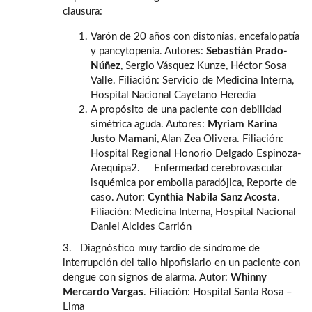
clausura:
Varón de 20 años con distonías, encefalopatía
y pancytopenia. Autores:
Sebastián Prado-
Núñez
, Sergio Vásquez Kunze, Héctor Sosa
Valle. Filiación: Servicio de Medicina Interna,
Hospital Nacional Cayetano Heredia
A propósito de una paciente con debilidad
simétrica aguda. Autores:
Myriam Karina
Justo Mamani
, Alan Zea Olivera. Filiación:
Hospital Regional Honorio Delgado Espinoza-
Arequipa2. Enfermedad cerebrovascular
isquémica por embolia paradójica, Reporte de
caso. Autor:
Cynthia Nabila Sanz Acosta
.
Filiación: Medicina Interna, Hospital Nacional
Daniel Alcides Carrión
3. Diagnóstico muy tardío de síndrome de
interrupción del tallo hipofisiario en un paciente con
dengue con signos de alarma. Autor:
Whinny
Mercardo Vargas
. Filiación: Hospital Santa Rosa –
Lima