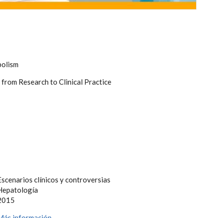
bolism
from Research to Clinical Practice
Escenarios clínicos y controversias
Hepatología
2015
Más información