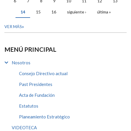
6
7
8
9
10
11
12
13
14
15
16
siguiente ›
última »
VER MÁS
MENÚ PRINCIPAL
Nosotros
Consejo Directivo actual
Past Presidentes
Acta de Fundación
Estatutos
Planeamiento Estratégico
VIDEOTECA