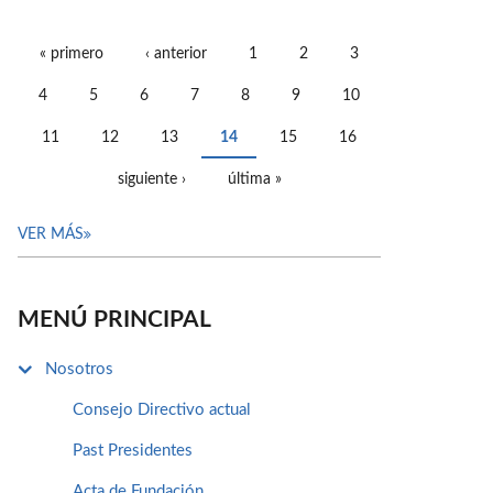
« primero
‹ anterior
1
2
3
PÁGINAS
4
5
6
7
8
9
10
11
12
13
14
15
16
siguiente ›
última »
VER MÁS
MENÚ PRINCIPAL
Nosotros
Consejo Directivo actual
Past Presidentes
Acta de Fundación