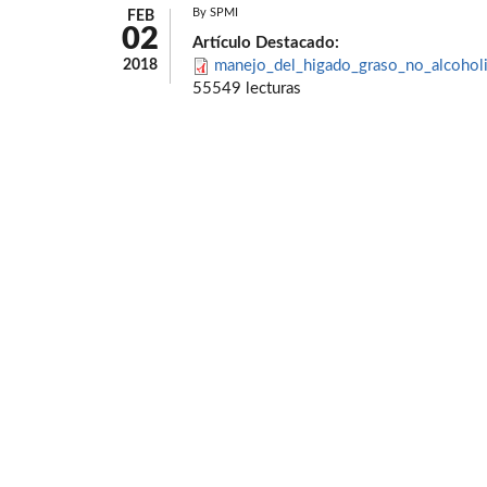
By
SPMI
FEB
02
Artículo Destacado:
2018
manejo_del_higado_graso_no_alcoholi
55549 lecturas