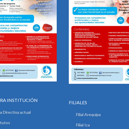
RA INSTITUCIÓN
FILIALES
a Directiva actual
Filial Arequipa
tutos
Filial Ica