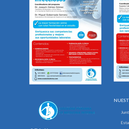
NUEST
Junt
Esta