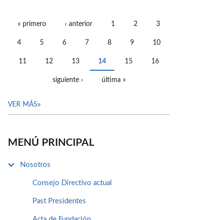
« primero
‹ anterior
1
2
3
PÁGINAS
4
5
6
7
8
9
10
11
12
13
14
15
16
siguiente ›
última »
VER MÁS
MENÚ PRINCIPAL
Nosotros
Consejo Directivo actual
Past Presidentes
Acta de Fundación