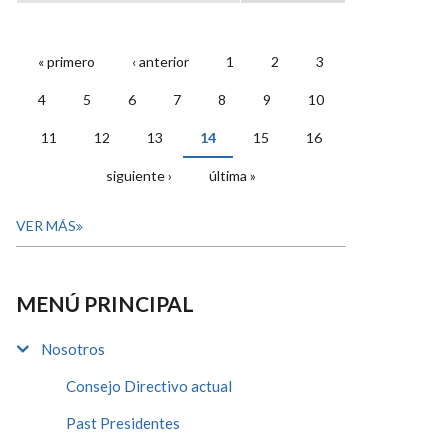
« primero
‹ anterior
1
2
3
PÁGINAS
4
5
6
7
8
9
10
11
12
13
14
15
16
siguiente ›
última »
VER MÁS
MENÚ PRINCIPAL
Nosotros
Consejo Directivo actual
Past Presidentes