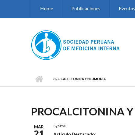
Pasar al contenido principal
Home
Publicaciones
Evento
PROCALCITONINA Y NEUMONÍA
PROCALCITONINA 
By
SPMI
MAR
21
Artículo Destacado: