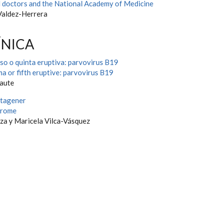
l doctors and the National Academy of Medicine
Valdez-Herrera
ÍNICA
so o quinta eruptiva: parvovirus B19
a or fifth eruptive: parvovirus B19
aute
rtagener
drome
a y Maricela Vilca-Vásquez