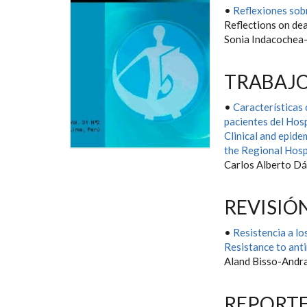
•
Reflexiones sobr
Reflections on dea
Sonia Indacochea
TRABAJO
•
Características c
pacientes del Hosp
Clinical and epidem
the Regional Hospi
Carlos Alberto D
REVISIÓ
•
Resistencia a lo
Resistance to anti
Aland Bisso-Andr
REPORTE