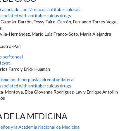
 asociado con fármacos antituberculosos
sociated with antituberculous drugs
Guzmán-Barrón, Tessy Tairo-Cerrón, Fernando Torres-Vega,
z,
vila-Hernández, Mario Luis Franco-Soto, María Alejandra
Castro-Parí
o peritoneal
d cyst
rlos Farro y Erick Huamán
smo por hiperplasia adrenal unilateral
sociated with antituberculous drugs
a-Montoya, Elba Giovanna Rodríguez-Lay y Enrique Antollin
dos
A DE LA MEDICINA
eños y la Academia Nacional de Medicina