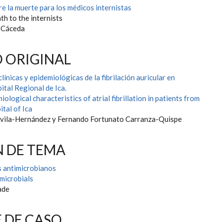
e la muerte para los médicos internistas
th to the internists
-Cáceda
 ORIGINAL
línicas y epidemiológicas de la fibrilación auricular en
ital Regional de Ica.
iological characteristics of atrial fibrillation in patients from
tal of Ica
ávila-Hernández y Fernando Fortunato Carranza-Quispe
N DE TEMA
s antimicrobianos
microbials
ade
 DE CASO