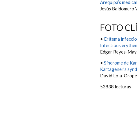
Arequipa’s medica
Jesús Baldomero 
FOTO CL
•
Eritema infeccio
Infectious erythem
Edgar Reyes-May
•
Síndrome de Ka
Kartagener’s syn
David Loja-Oropez
53838 lecturas