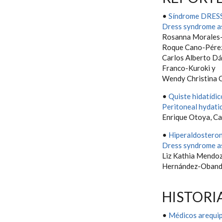
•
Síndrome DRESS
Dress syndrome as
Rosanna Morales-
Roque Cano-Pére
Carlos Alberto Dá
Franco-Kuroki y
Wendy Christina 
•
Quiste hidatídic
Peritoneal hydati
Enrique Otoya, Ca
•
Hiperaldosteroni
Dress syndrome as
Liz Kathia Mendoz
Hernández-Oban
HISTORI
•
Médicos arequip