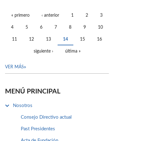
« primero
‹ anterior
1
2
3
PÁGINAS
4
5
6
7
8
9
10
11
12
13
14
15
16
siguiente ›
última »
VER MÁS
MENÚ PRINCIPAL
Nosotros
Consejo Directivo actual
Past Presidentes
Acta de Fundación