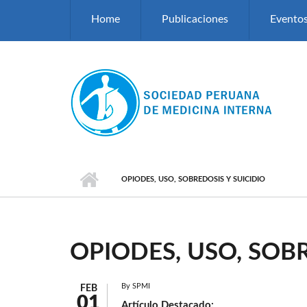
Pasar al contenido principal
Home
Publicaciones
Evento
OPIODES, USO, SOBREDOSIS Y SUICIDIO
OPIODES, USO, SOBR
By
SPMI
FEB
01
Artículo Destacado: