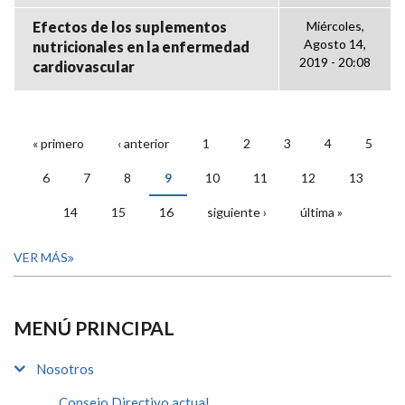
Efectos de los suplementos
Miércoles,
Agosto 14,
nutricionales en la enfermedad
2019 - 20:08
cardiovascular
« primero
‹ anterior
1
2
3
4
5
PÁGINAS
6
7
8
9
10
11
12
13
14
15
16
siguiente ›
última »
VER MÁS
MENÚ PRINCIPAL
Nosotros
Consejo Directivo actual