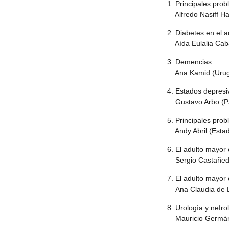
1. Principales pro
Alfredo Nasiff H
2. Diabetes en el 
Aída Eulalia Caba
3. Demencias
Ana Kamid (Urug
4. Estados depresi
Gustavo Arbo (P
5. Principales pro
Andy Abril (Estad
6. El adulto mayor
Sergio Castañeda
7. El adulto mayor 
Ana Claudia de Li
8. Urología y nefro
Mauricio Germán 