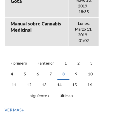
Mayo 20,
Gota
2019 -
18:35
Manual sobre Cannabis
Lunes,
Marzo 11,
Medicinal
2019 -
01:02
« primero
‹ anterior
1
2
3
PÁGINAS
4
5
6
7
8
9
10
11
12
13
14
15
16
siguiente ›
última »
VER MÁS