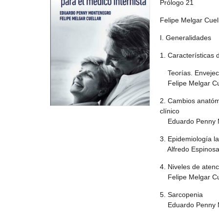
Prólogo 21
Felipe Melgar Cue
I. Generalidades
1. Características 
Teorías. Envejeci
Felipe Melgar Cuel
2. Cambios anatómi
clínico
Eduardo Penny M
3. Epidemiología l
Alfredo Espinosa 
4. Niveles de atenc
Felipe Melgar Cuel
5. Sarcopenia
Eduardo Penny M