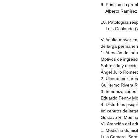
9. Principales pro
Alberto Ramírez R
10. Patologías resp
Luis Gaslonde (V
V. Adulto mayor en
de larga permanen
1. Atención del ad
Motivos de ingreso
Sobrevida y accid
Ángel Julio Romer
2. Úlceras por pre
Guillermo Rivera Ri
3. Inmunizaciones 
Eduardo Penny Mo
4. Disturbios psiqui
en centros de lar
Gustavo R. Medina
VI. Atención del ad
1. Medicina domicil
Luis Camera, Serg