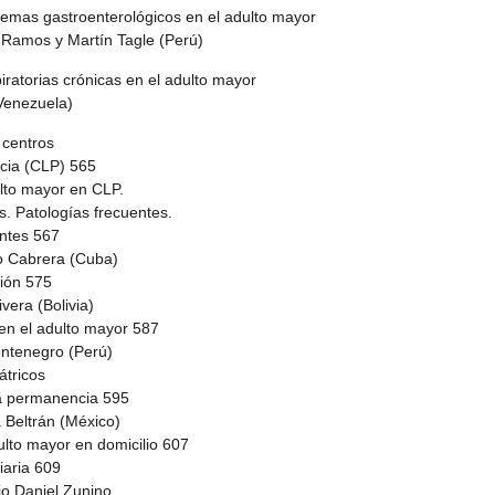
blemas gastroenterológicos en el adulto mayor
amos y Martín Tagle (Perú)
iratorias crónicas en el adulto mayor
enezuela)
 centros
cia (CLP) 565
ulto mayor en CLP.
s. Patologías frecuentes.
entes 567
o Cabrera (Cuba)
sión 575
vera (Bolivia)
en el adulto mayor 587
ntenegro (Perú)
átricos
ga permanencia 595
 Beltrán (México)
ulto mayor en domicilio 607
iaria 609
io Daniel Zunino