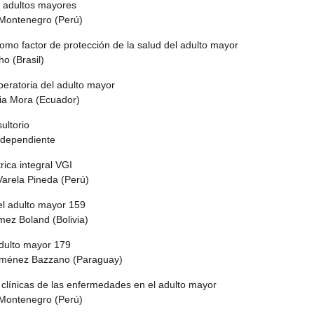
os adultos mayores
ontenegro (Perú)
 como factor de protección de la salud del adulto mayor
o (Brasil)
peratoria del adulto mayor
ia Mora (Ecuador)
ultorio
ndependiente
trica integral VGI
rela Pineda (Perú)
el adulto mayor 159
z Boland (Bolivia)
adulto mayor 179
iménez Bazzano (Paraguay)
 clínicas de las enfermedades en el adulto mayor
ontenegro (Perú)