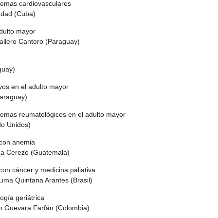
blemas cardiovasculares
adad (Cuba)
adulto mayor
llero Cantero (Paraguay)
uay)
vos en el adulto mayor
araguay)
blemas reumatológicos en el adulto mayor
o Unidos)
 con anemia
 Cerezo (Guatemala)
con cáncer y medicina paliativa
ma Quintana Arantes (Brasil)
logía geriátrica
Guevara Farfán (Colombia)