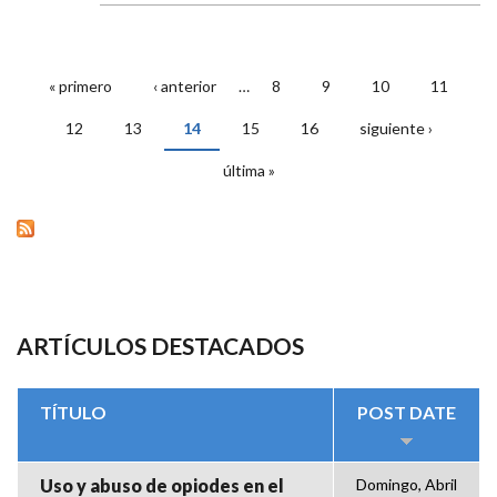
« primero
‹ anterior
…
8
9
10
11
PÁGINAS
12
13
14
15
16
siguiente ›
última »
ARTÍCULOS DESTACADOS
TÍTULO
POST DATE
Uso y abuso de opiodes en el
Domingo, Abril