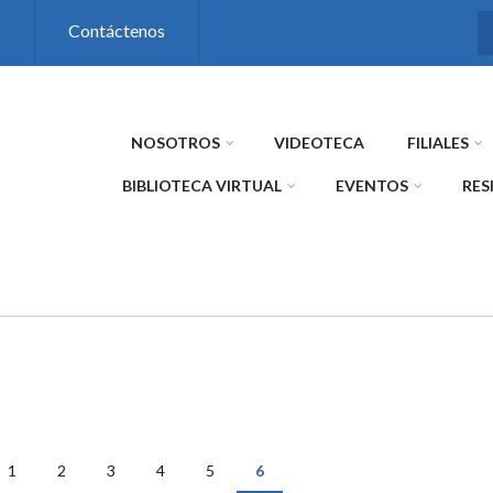
s
Contáctenos
NOSOTROS
VIDEOTECA
FILIALES
BIBLIOTECA VIRTUAL
EVENTOS
RES
1
2
3
4
5
6