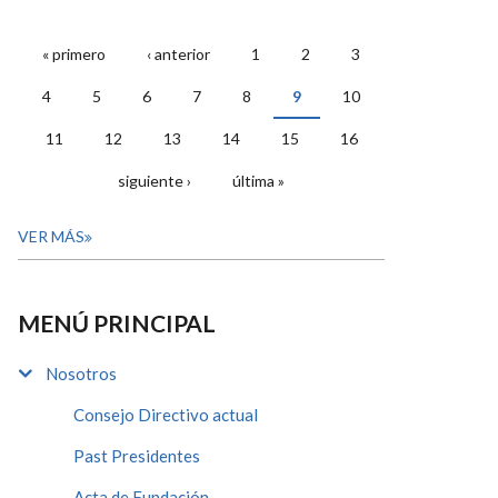
« primero
‹ anterior
1
2
3
PÁGINAS
4
5
6
7
8
9
10
11
12
13
14
15
16
siguiente ›
última »
VER MÁS
MENÚ PRINCIPAL
Nosotros
Consejo Directivo actual
Past Presidentes
Acta de Fundación