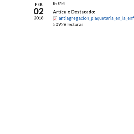
By
SPMI
FEB
02
Artículo Destacado:
2018
antiagregacion_plaquetaria_en_la_en
50928 lecturas