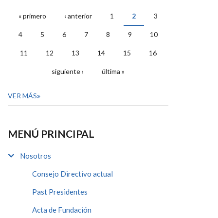
« primero
‹ anterior
1
2
3
PÁGINAS
4
5
6
7
8
9
10
11
12
13
14
15
16
siguiente ›
última »
VER MÁS
MENÚ PRINCIPAL
Nosotros
Consejo Directivo actual
Past Presidentes
Acta de Fundación