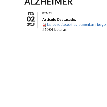
ALZHEIMER
By
SPMI
FEB
02
Artículo Destacado:
2018
las_bezodiacepinas_aumentan_riesgo
21084 lecturas