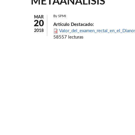
METAANÁLISIS
By
SPMI
MAR
20
Artículo Destacado:
2018
Valor_del_examen_rectal_en_el_Dianos
58557 lecturas