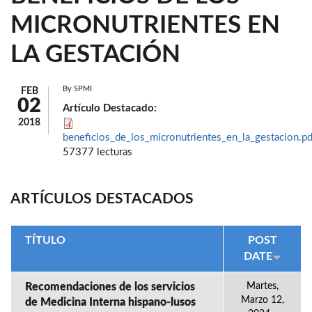
MICRONUTRIENTES EN
LA GESTACIÓN
By
SPMI
FEB
02
Artículo Destacado:
2018
beneficios_de_los_micronutrientes_en_la_gestacion.pd
57377 lecturas
ARTÍCULOS DESTACADOS
TÍTULO
POST
DATE
Recomendaciones de los servicios
Martes,
Marzo 12,
de Medicina Interna hispano-lusos