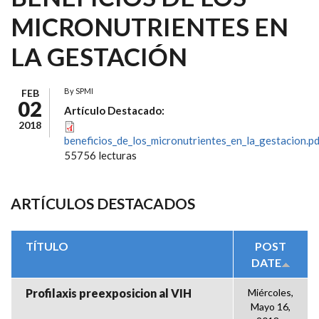
MICRONUTRIENTES EN
LA GESTACIÓN
By
SPMI
FEB
02
Artículo Destacado:
2018
beneficios_de_los_micronutrientes_en_la_gestacion.p
55756 lecturas
ARTÍCULOS DESTACADOS
TÍTULO
POST
DATE
Profilaxis preexposicion al VIH
Miércoles,
Mayo 16,