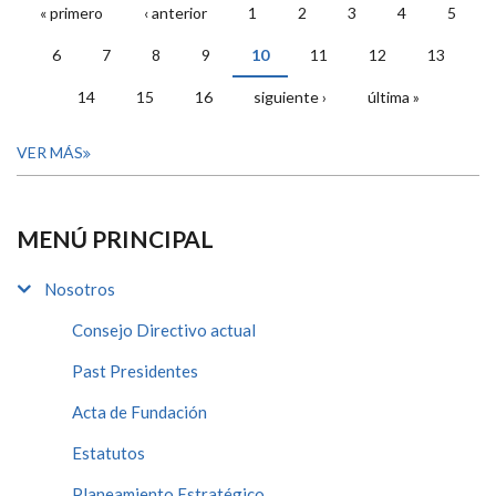
« primero
‹ anterior
1
2
3
4
5
PÁGINAS
6
7
8
9
10
11
12
13
14
15
16
siguiente ›
última »
VER MÁS
MENÚ PRINCIPAL
Nosotros
Consejo Directivo actual
Past Presidentes
Acta de Fundación
Estatutos
Planeamiento Estratégico