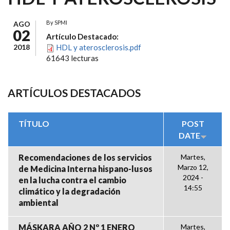
By
SPMI
AGO
02
Artículo Destacado:
2018
HDL y aterosclerosis.pdf
61643 lecturas
ARTÍCULOS DESTACADOS
TÍTULO
POST
DATE
Recomendaciones de los servicios
Martes,
Marzo 12,
de Medicina Interna hispano-lusos
2024 -
en la lucha contra el cambio
14:55
climático y la degradación
ambiental
MÁSKARA AÑO 2 Nº 1 ENERO
Martes,