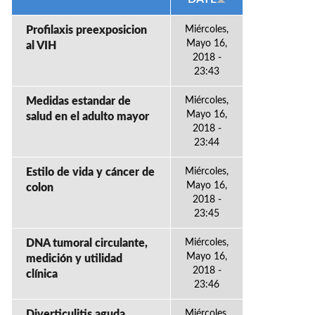
Profilaxis preexposicion
Miércoles,
Mayo 16,
al VIH
2018 -
23:43
Medidas estandar de
Miércoles,
Mayo 16,
salud en el adulto mayor
2018 -
23:44
Estilo de vida y cáncer de
Miércoles,
Mayo 16,
colon
2018 -
23:45
DNA tumoral circulante,
Miércoles,
Mayo 16,
medición y utilidad
2018 -
clínica
23:46
Diverticulitis aguda
Miércoles,