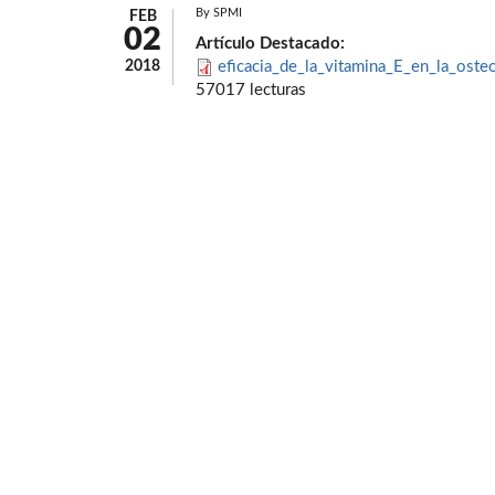
By
SPMI
FEB
02
Artículo Destacado:
2018
eficacia_de_la_vitamina_E_en_la_osteoa
57017 lecturas