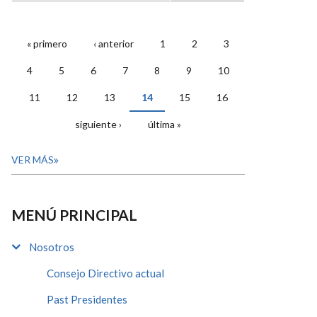
« primero
‹ anterior
1
2
3
PÁGINAS
4
5
6
7
8
9
10
11
12
13
14
15
16
siguiente ›
última »
VER MÁS
MENÚ PRINCIPAL
Nosotros
Consejo Directivo actual
Past Presidentes