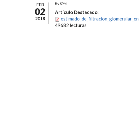
By
SPMI
FEB
02
Artículo Destacado:
2018
estimado_de_filtracion_glomerular_en
49682 lecturas