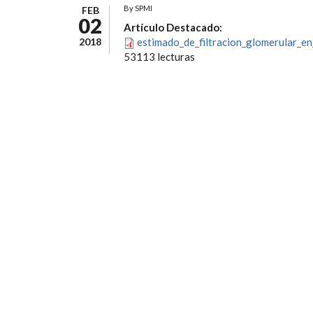
By
SPMI
FEB
02
Artículo Destacado:
2018
estimado_de_filtracion_glomerular_en
53113 lecturas