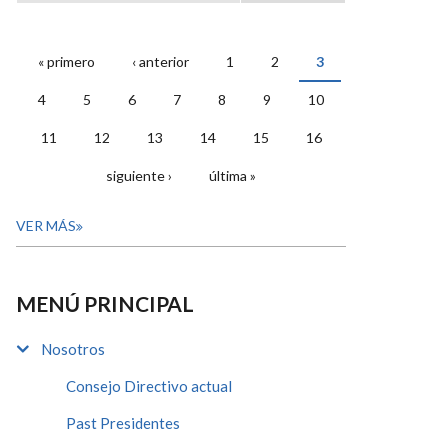
« primero
‹ anterior
1
2
3
PÁGINAS
4
5
6
7
8
9
10
11
12
13
14
15
16
siguiente ›
última »
VER MÁS
MENÚ PRINCIPAL
Nosotros
Consejo Directivo actual
Past Presidentes