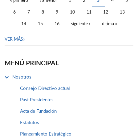
« primero
‹ anterior
1
2
3
4
5
PÁGINAS
6
7
8
9
10
11
12
13
14
15
16
siguiente ›
última »
VER MÁS
MENÚ PRINCIPAL
Nosotros
Consejo Directivo actual
Past Presidentes
Acta de Fundación
Estatutos
Planeamiento Estratégico