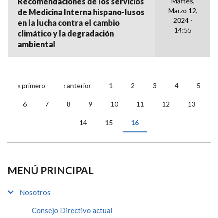
Recomendaciones de los servicios
Martes,
Marzo 12,
de Medicina Interna hispano-lusos
2024 -
en la lucha contra el cambio
14:55
climático y la degradación
ambiental
« primero
‹ anterior
1
2
3
4
5
PÁGINAS
6
7
8
9
10
11
12
13
14
15
16
MENÚ PRINCIPAL
Nosotros
Consejo Directivo actual