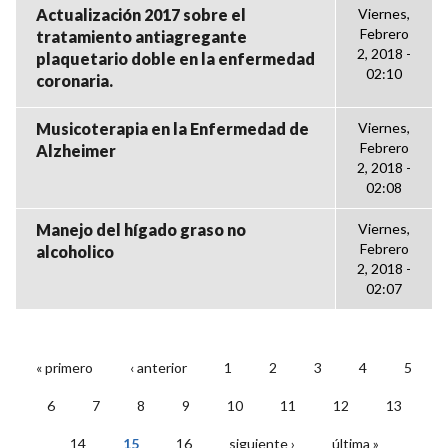
Actualización 2017 sobre el
Viernes,
Febrero
tratamiento antiagregante
2, 2018 -
plaquetario doble en la enfermedad
02:10
coronaria.
Musicoterapia en la Enfermedad de
Viernes,
Febrero
Alzheimer
2, 2018 -
02:08
Manejo del hígado graso no
Viernes,
Febrero
alcoholico
2, 2018 -
02:07
« primero
‹ anterior
1
2
3
4
5
PÁGINAS
6
7
8
9
10
11
12
13
14
15
16
siguiente ›
última »