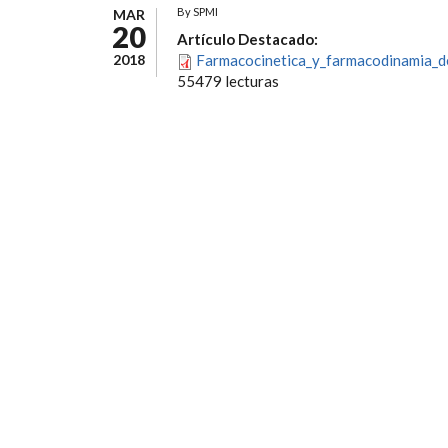
By
SPMI
MAR
20
Artículo Destacado:
2018
Farmacocinetica_y_farmacodinamia_de_
55479 lecturas