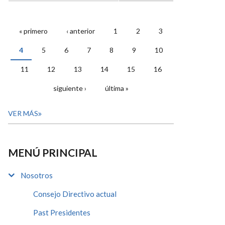
« primero
‹ anterior
1
2
3
PÁGINAS
4
5
6
7
8
9
10
11
12
13
14
15
16
siguiente ›
última »
VER MÁS
MENÚ PRINCIPAL
Nosotros
Consejo Directivo actual
Past Presidentes