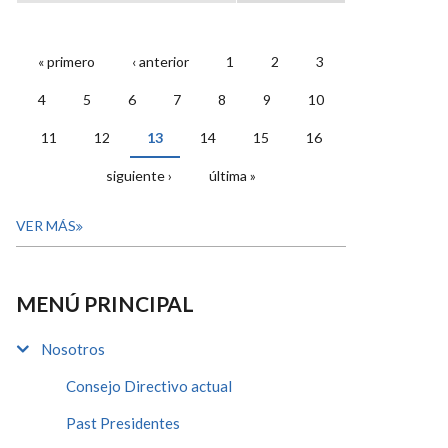
« primero
‹ anterior
1
2
3
PÁGINAS
4
5
6
7
8
9
10
11
12
13
14
15
16
siguiente ›
última »
VER MÁS
MENÚ PRINCIPAL
Nosotros
Consejo Directivo actual
Past Presidentes