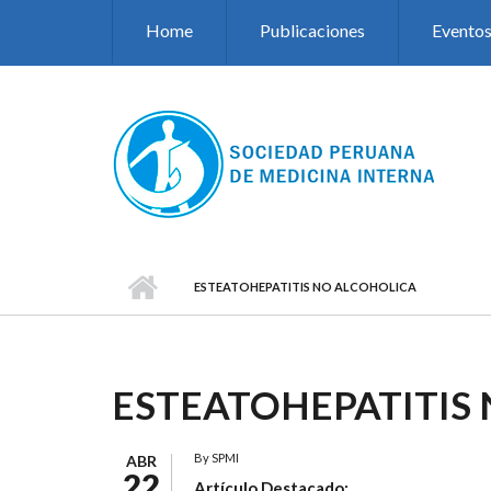
Pasar al contenido principal
Home
Publicaciones
Evento
ESTEATOHEPATITIS NO ALCOHOLICA
ESTEATOHEPATITIS
By
SPMI
ABR
22
Artículo Destacado: