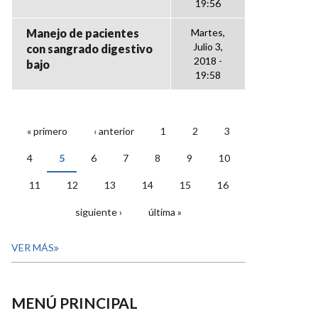
19:56
Manejo de pacientes
Martes,
Julio 3,
con sangrado digestivo
2018 -
bajo
19:58
« primero
‹ anterior
1
2
3
PÁGINAS
4
5
6
7
8
9
10
11
12
13
14
15
16
siguiente ›
última »
VER MÁS
MENÚ PRINCIPAL