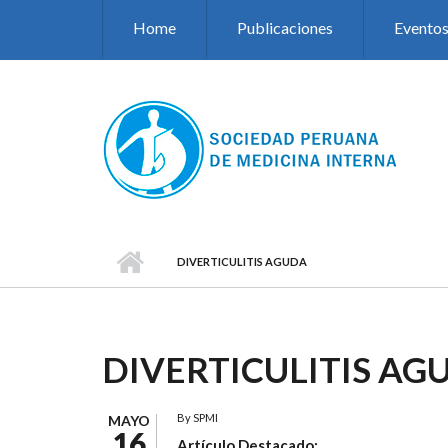
Pasar al contenido principal
Home
Publicaciones
Evento
DIVERTICULITIS AGUDA
DIVERTICULITIS AG
By
SPMI
MAYO
16
Artículo Destacado: