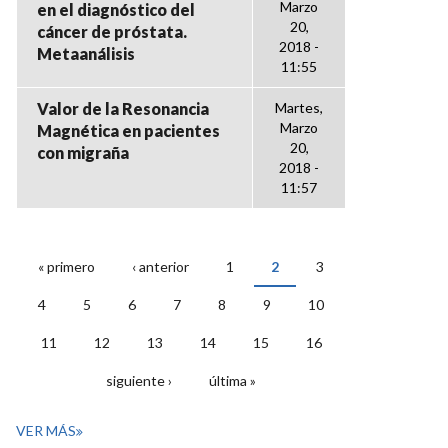
Marzo
en el diagnóstico del
20,
cáncer de próstata.
2018 -
Metaanálisis
11:55
Valor de la Resonancia
Martes,
Marzo
Magnética en pacientes
20,
con migraña
2018 -
11:57
« primero
‹ anterior
1
2
3
PÁGINAS
4
5
6
7
8
9
10
11
12
13
14
15
16
siguiente ›
última »
VER MÁS