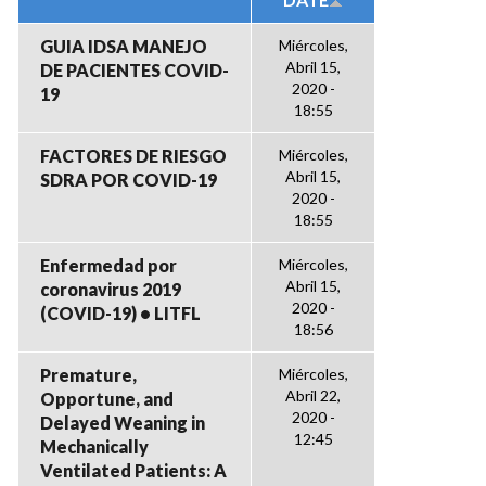
GUIA IDSA MANEJO
Miércoles,
Abril 15,
DE PACIENTES COVID-
2020 -
19
18:55
FACTORES DE RIESGO
Miércoles,
Abril 15,
SDRA POR COVID-19
2020 -
18:55
Enfermedad por
Miércoles,
Abril 15,
coronavirus 2019
2020 -
(COVID-19) • LITFL
18:56
Premature,
Miércoles,
Abril 22,
Opportune, and
2020 -
Delayed Weaning in
12:45
Mechanically
Ventilated Patients: A