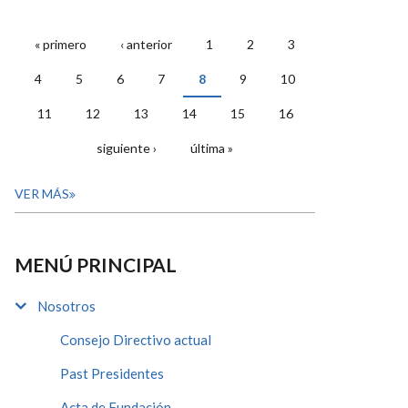
« primero
‹ anterior
1
2
3
PÁGINAS
4
5
6
7
8
9
10
11
12
13
14
15
16
siguiente ›
última »
VER MÁS
MENÚ PRINCIPAL
Nosotros
Consejo Directivo actual
Past Presidentes
Acta de Fundación