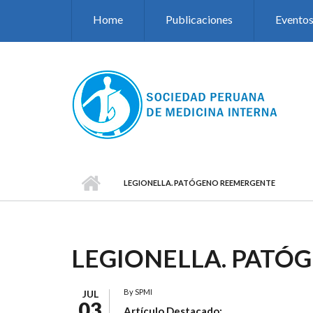
Pasar al contenido principal
Home
Publicaciones
Evento
LEGIONELLA. PATÓGENO REEMERGENTE
LEGIONELLA. PATÓ
By
SPMI
JUL
03
Artículo Destacado: