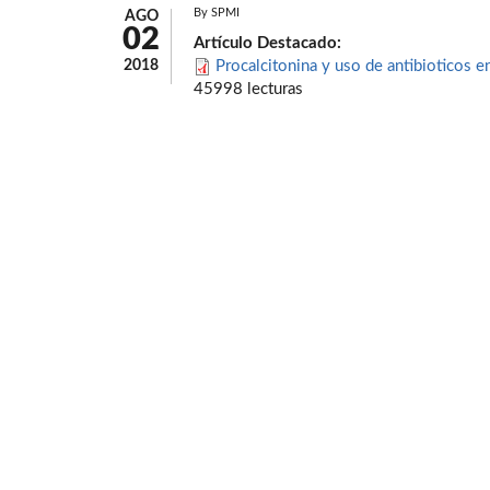
By
SPMI
AGO
02
Artículo Destacado:
2018
Procalcitonina y uso de antibioticos en
45998 lecturas