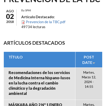
By
SPMI
AGO
02
Artículo Destacado:
2018
Prevencion de la TBC.pdf
49734 lecturas
ARTÍCULOS DESTACADOS
TÍTULO
POST
DATE
Recomendaciones de los servicios
Martes,
Marzo 12,
de Medicina Interna hispano-lusos
2024 -
en la lucha contra el cambio
14:55
climático y la degradación
ambiental
MÁSKARA AÑO 2 Nº 1 ENERO
Martes,