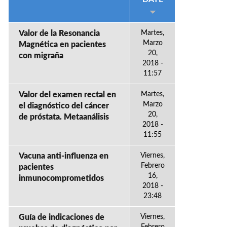
Valor de la Resonancia
Martes,
Marzo
Magnética en pacientes
20,
con migraña
2018 -
11:57
Valor del examen rectal en
Martes,
Marzo
el diagnóstico del cáncer
20,
de próstata. Metaanálisis
2018 -
11:55
Vacuna anti-influenza en
Viernes,
Febrero
pacientes
16,
inmunocomprometidos
2018 -
23:48
Guía de indicaciones de
Viernes,