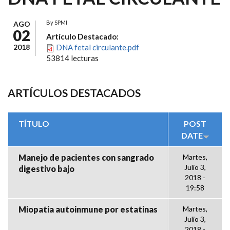
By
SPMI
AGO
02
Artículo Destacado:
2018
DNA fetal circulante.pdf
53814 lecturas
ARTÍCULOS DESTACADOS
TÍTULO
POST
DATE
Manejo de pacientes con sangrado
Martes,
Julio 3,
digestivo bajo
2018 -
19:58
Miopatia autoinmune por estatinas
Martes,
Julio 3,
2018 -