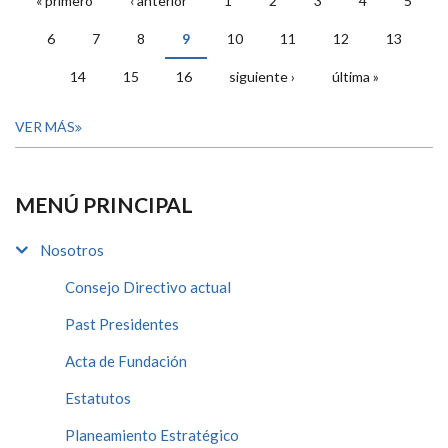
« primero
‹ anterior
1
2
3
4
5
PÁGINAS
6
7
8
9
10
11
12
13
14
15
16
siguiente ›
última »
VER MÁS
MENÚ PRINCIPAL
Nosotros
Consejo Directivo actual
Past Presidentes
Acta de Fundación
Estatutos
Planeamiento Estratégico