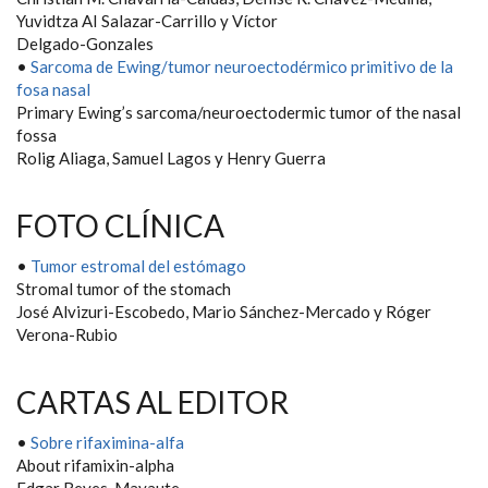
Yuvidtza AI Salazar-Carrillo y Víctor
Delgado-Gonzales
•
Sarcoma de Ewing/tumor neuroectodérmico primitivo de la
fosa nasal
Primary Ewing’s sarcoma/neuroectodermic tumor of the nasal
fossa
Rolig Aliaga, Samuel Lagos y Henry Guerra
FOTO CLÍNICA
•
Tumor estromal del estómago
Stromal tumor of the stomach
José Alvizuri-Escobedo, Mario Sánchez-Mercado y Róger
Verona-Rubio
CARTAS AL EDITOR
•
Sobre rifaximina-alfa
About rifamixin-alpha