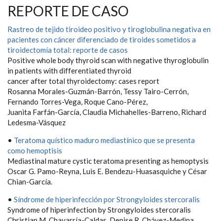
REPORTE DE CASO
Rastreo de tejido tiroideo positivo y tiroglobulina negativa en
pacientes con cáncer diferenciado de tiroides sometidos a
tiroidectomía total: reporte de casos
Positive whole body thyroid scan with negative thyroglobulin
in patients with differentiated thyroid
cancer after total thyroidectomy: cases report
Rosanna Morales-Guzmán-Barrón, Tessy Tairo-Cerrón,
Fernando Torres-Vega, Roque Cano-Pérez,
Juanita Farfán-García, Claudia Michahelles-Barreno, Richard
Ledesma-Vásquez
•
Teratoma quístico maduro mediastínico que se presenta
como hemoptisis
Mediastinal mature cystic teratoma presenting as hemoptysis
Oscar G. Pamo-Reyna, Luis E. Bendezu-Huasasquiche y César
Chian-García.
•
Síndrome de hiperinfección por Strongyloides stercoralis
Syndrome of hiperinfection by Strongyloides stercoralis
Christian M. Chavarría-Caldas, Denise R. Chávez-Medina,