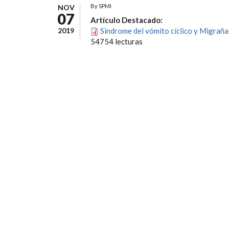
By
SPMI
NOV
07
Artículo Destacado:
2019
Sindrome del vómito cíclico y Migraña
54754 lecturas