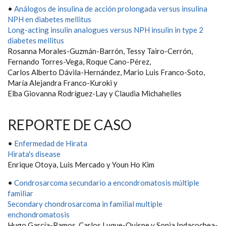
•
Análogos de insulina de acción prolongada versus insulina
NPH en diabetes mellitus
Long-acting insulin analogues versus NPH insulin in type 2
diabetes mellitus
Rosanna Morales-Guzmán-Barrón, Tessy Tairo-Cerrón,
Fernando Torres-Vega, Roque Cano-Pérez,
Carlos Alberto Dávila-Hernández, Mario Luis Franco-Soto,
María Alejandra Franco-Kuroki y
Elba Giovanna Rodríguez-Lay y Claudia Michahelles
REPORTE DE CASO
•
Enfermedad de Hirata
Hirata's disease
Enrique Otoya, Luis Mercado y Youn Ho Kim
•
Condrosarcoma secundario a encondromatosis múltiple
familiar
Secondary chondrosarcoma in familial multiple
enchondromatosis
Hugo García-Ramos, Carlos Luque-Quispe y Sonia Indacochea-