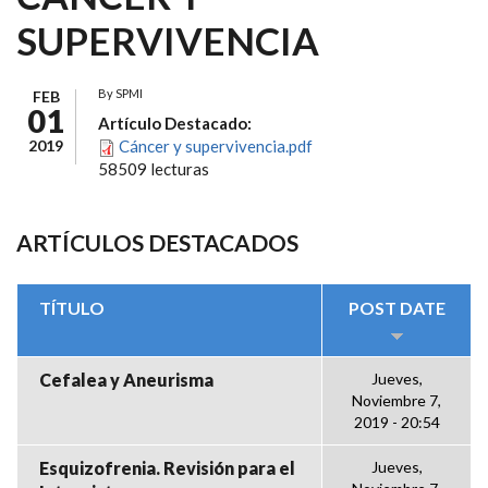
SUPERVIVENCIA
By
SPMI
FEB
01
Artículo Destacado:
2019
Cáncer y supervivencia.pdf
58509 lecturas
ARTÍCULOS DESTACADOS
TÍTULO
POST DATE
Cefalea y Aneurisma
Jueves,
Noviembre 7,
2019 - 20:54
Esquizofrenia. Revisión para el
Jueves,