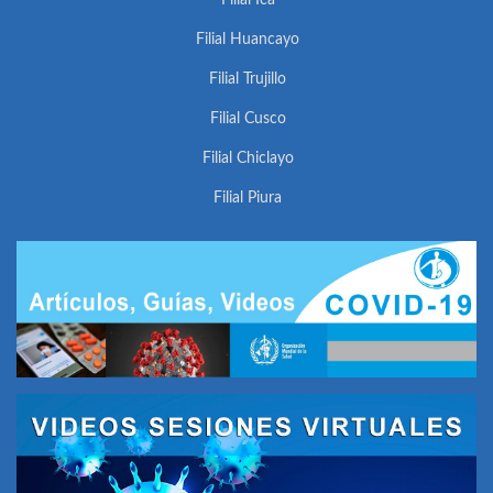
Filial Ica
Filial Huancayo
Filial Trujillo
Filial Cusco
Filial Chiclayo
Filial Piura