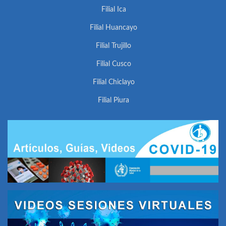
Filial Ica
Filial Huancayo
Filial Trujillo
Filial Cusco
Filial Chiclayo
Filial Piura